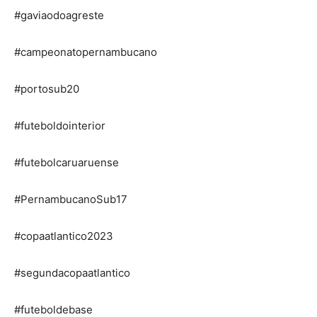
#gaviaodoagreste
#campeonatopernambucano
#portosub20
#futeboldointerior
#futebolcaruaruense
#PernambucanoSub17
#copaatlantico2023
#segundacopaatlantico
#futeboldebase