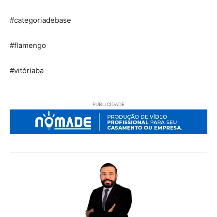
#categoriadebase
#flamengo
#vitóriaba
PUBLICIDADE