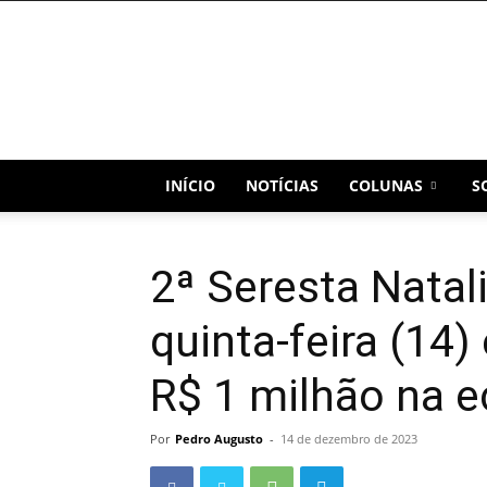
Blog
Capital
INÍCIO
NOTÍCIAS
COLUNAS
S
2ª Seresta Natal
quinta-feira (14
R$ 1 milhão na 
Por
Pedro Augusto
-
14 de dezembro de 2023