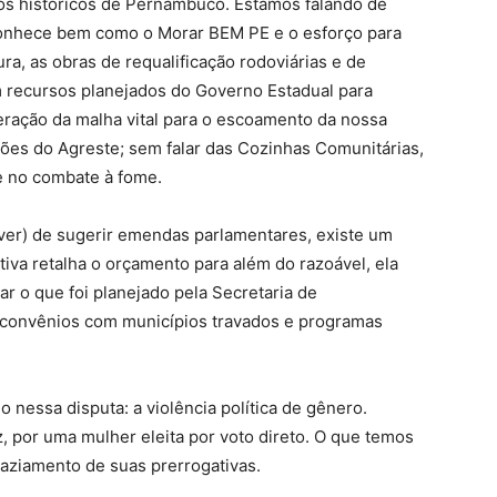
os históricos de Pernambuco. Estamos falando de
onhece bem como o Morar BEM PE e o esforço para
ura, as obras de requalificação rodoviárias e de
 recursos planejados do Governo Estadual para
eração da malha vital para o escoamento da nossa
es do Agreste; sem falar das Cozinhas Comunitárias,
 no combate à fome.
dever) de sugerir emendas parlamentares, existe um
tiva retalha o orçamento para além do razoável, ela
r o que foi planejado pela Secretaria de
 convênios com municípios travados e programas
essa disputa: a violência política de gênero.
 por uma mulher eleita por voto direto. O que temos
vaziamento de suas prerrogativas.