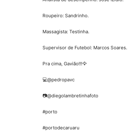
Roupeiro: Sandrinho.
Massagista: Testinha.
Supervisor de Futebol: Marcos Soares.
Pra cima, Gavião!!!🦅
💻@pedropavc
📷@diegolambretinhafoto
#porto
#portodecaruaru