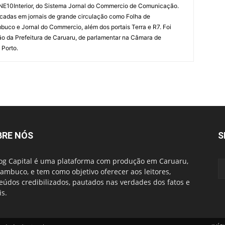
 NE10Interior, do Sistema Jornal do Commercio de Comunicação.
cadas em jornais de grande circulação como Folha de
uco e Jornal do Commercio, além dos portais Terra e R7. Foi
o da Prefeitura de Caruaru, de parlamentar na Câmara de
 Porto.
BRE NÓS
S
og Capital é uma plataforma com produção em Caruaru,
ambuco, e tem como objetivo oferecer aos leitores,
eúdos credibilizados, pautados nas verdades dos fatos e
is.