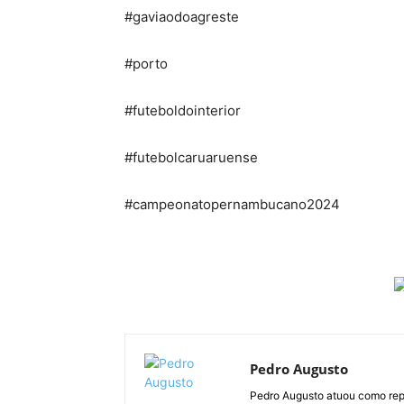
#gaviaodoagreste
#porto
#futeboldointerior
#futebolcaruaruense
#campeonatopernambucano2024
Pedro Augusto
Pedro Augusto atuou como rep