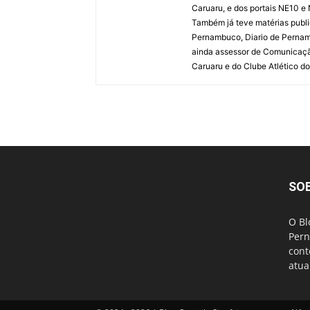
Caruaru, e dos portais NE10 e
Também já teve matérias publi
Pernambuco, Diario de Pernamb
ainda assessor de Comunicaçã
Caruaru e do Clube Atlético do
SO
O Bl
Pern
cont
atua