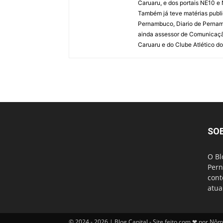
Caruaru, e dos portais NE10 e
Também já teve matérias publi
Pernambuco, Diario de Pernamb
ainda assessor de Comunicaçã
Caruaru e do Clube Atlético do
SO
O Bl
Pern
cont
atua
© 2024 - 2026 | Blog Capital - Site feito com ❤ por Nô