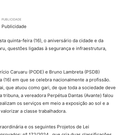
PUBLICIDADE
a quinta-feira (16), o aniversário da cidade e da
u, questões ligadas à segurança e infraestrutura,
rício Caruaru (PODE) e Bruno Lambreta (PSDB)
ia (16) em que se celebra nacionalmente a profissão.
i, que atuou como gari, de que toda a sociedade deve
 tribuna, a vereadora Perpétua Dantas (Avante) falou
realizam os serviços em meio a exposição ao sol e a
alorizar a classe trabalhadora.
aordinária e os seguintes Projetos de Lei
provados: nº 172/2024, que cria duas classificações