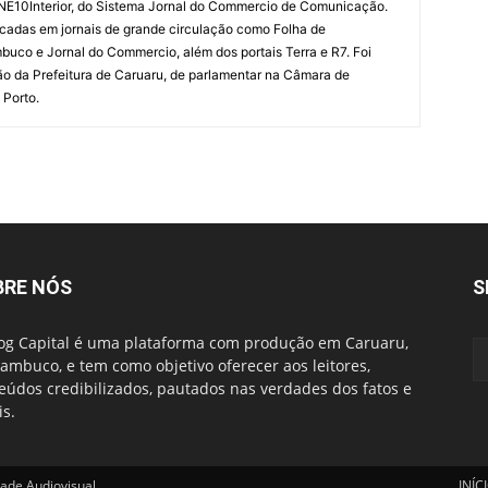
 NE10Interior, do Sistema Jornal do Commercio de Comunicação.
cadas em jornais de grande circulação como Folha de
uco e Jornal do Commercio, além dos portais Terra e R7. Foi
o da Prefeitura de Caruaru, de parlamentar na Câmara de
 Porto.
BRE NÓS
S
og Capital é uma plataforma com produção em Caruaru,
ambuco, e tem como objetivo oferecer aos leitores,
eúdos credibilizados, pautados nas verdades dos fatos e
is.
made Audiovisual
INÍC