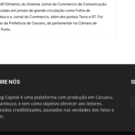
 NE10Interior, do Sistema Jornal do Commercio de Comunicação.
cadas em jornais de grande circulação como Folha de
uco e Jornal do Commercio, além dos portais Terra e R7. Foi
o da Prefeitura de Caruaru, de parlamentar na Câmara de
 Porto.
BRE NÓS
S
og Capital é uma plataforma com produção em Caruaru,
ambuco, e tem como objetivo oferecer aos leitores,
eúdos credibilizados, pautados nas verdades dos fatos e
is.