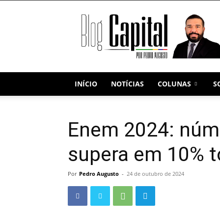
Blog
Capital
INÍCIO
NOTÍCIAS
COLUNAS
S
Enem 2024: núme
supera em 10% t
Por
Pedro Augusto
-
24 de outubro de 2024