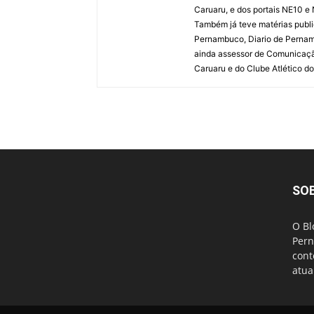
Caruaru, e dos portais NE10 e
Também já teve matérias publi
Pernambuco, Diario de Pernamb
ainda assessor de Comunicaçã
Caruaru e do Clube Atlético do
SO
O Bl
Pern
cont
atua