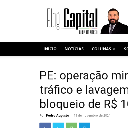
Blog
Capital
INÍCIO
NOTÍCIAS
COLUNAS
S
PE: operação mir
tráfico e lavage
bloqueio de R$ 1
Por
Pedro Augusto
-
19 de novembro de 2024