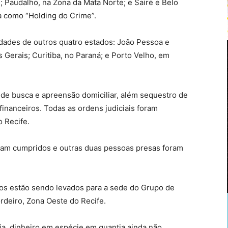
; Paudalho, na Zona da Mata Norte; e Sairé e Belo
a como “Holding do Crime”.
des de outros quatro estados: João Pessoa e
 Gerais; Curitiba, no Paraná; e Porto Velho, em
de busca e apreensão domiciliar, além sequestro de
 financeiros. Todas as ordens judiciais foram
 Recife.
ram cumpridos e outras duas pessoas presas foram
dos estão sendo levados para a sede do Grupo de
rdeiro, Zona Oeste do Recife.
cia, dinheiro em espécie em quantia ainda não