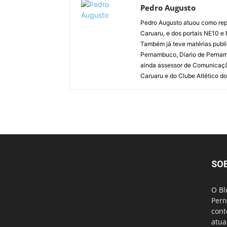
Pedro Augusto
Pedro Augusto atuou como rep
Caruaru, e dos portais NE10 e
Também já teve matérias publi
Pernambuco, Diario de Pernamb
ainda assessor de Comunicaçã
Caruaru e do Clube Atlético do
SO
O Bl
Pern
cont
atua