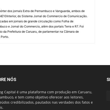
órter dos jornais Extra de Pernambuco e Vanguarda, ambos de
 NE10Interior, do Sistema Jornal do Commercio de Comunicação.
cadas em jornais de grande circulação como Folha de
uco e Jornal do Commercio, além dos portais Terra e R7. Foi
o da Prefeitura de Caruaru, de parlamentar na Câmara de
 Porto.
BRE NÓS
S
og Capital é uma plataforma com produção em Caruaru,
ambuco, e tem como objetivo oferecer aos leitores,
eúdos credibilizados, pautados nas verdades dos fatos e
is.