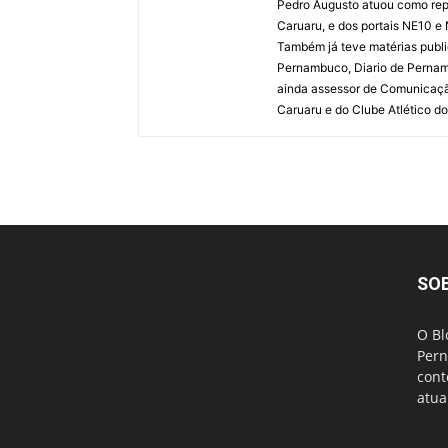
Pedro Augusto atuou como rep
Caruaru, e dos portais NE10 e
Também já teve matérias publi
Pernambuco, Diario de Pernamb
ainda assessor de Comunicaçã
Caruaru e do Clube Atlético do
SO
O Bl
Pern
cont
atua