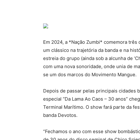
Em 2024, a *Nação Zumbi* comemora três d
um clássico na trajetória da banda e na hist
estreia do grupo (ainda sob a alcunha de ‘
com uma nova sonoridade, onde unia de mane
se um dos marcos do Movimento Mangue.
Depois de passar pelas principais cidades 
especial “Da Lama Ao Caos – 30 anos” cheg
Terminal Marítimo. O show fará parte da fe
banda Devotos.
“Fechamos o ano com esse show bombástic
de 30 anos do disco seminal de Chico Scie