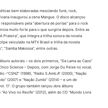
éticas bem elaboradas mesclando funk, rock,
ricana inaugurou a cena Mangue. O disco alcançou
 responsáveis pela “abertura de portas” para o rock
ncia muito forte para o que surgiria depois. Entre as
 Praieira”, que integra a trilha sonora da novela
clipe veiculado na MTV Brasil e trilha da novela
”, “Samba Makossa”, entre outras.
buns autorais – os dois primeiros, “Da Lama ao Caos”
 Chico Science – Depois, com Jorge Du Peixe no vocal,
io -“CSNZ” (1998), “Rádio S.Amb.A” (2000), “Nação
udo” (2007) e “Nação Zumbi” (2014) – e um de
(vol. 1)”. O grupo também lançou dois álbuns
e “Ao Vivo no Recife” (2012), além do CD “Mundo Livre