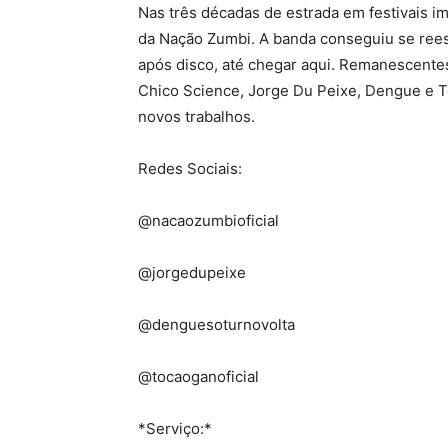
Nas três décadas de estrada em festivais i
da Nação Zumbi. A banda conseguiu se reest
após disco, até chegar aqui. Remanescentes
Chico Science, Jorge Du Peixe, Dengue e 
novos trabalhos.
Redes Sociais:
@nacaozumbioficial
@jorgedupeixe
@denguesoturnovolta
@tocaoganoficial
*Serviço:*