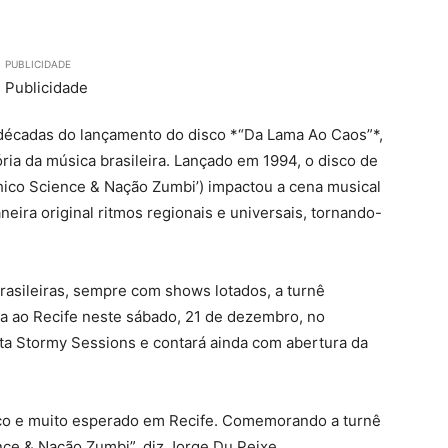
PUBLICIDADE
écadas do lançamento do disco *“Da Lama Ao Caos”*,
ória da música brasileira. Lançado em 1994, o disco de
Chico Science & Nação Zumbi’) impactou a cena musical
ira original ritmos regionais e universais, tornando-
brasileiras, sempre com shows lotados, a turnê
a ao Recife neste sábado, 21 de dezembro, no
sta Stormy Sessions e contará ainda com abertura da
o e muito esperado em Recife. Comemorando a turnê
nce & Nação Zumbi”, diz Jorge Du Peixe.