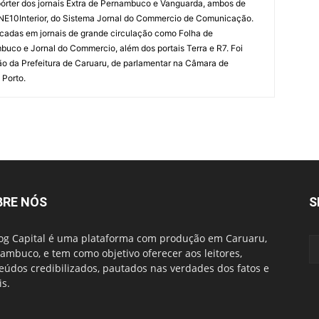
órter dos jornais Extra de Pernambuco e Vanguarda, ambos de
 NE10Interior, do Sistema Jornal do Commercio de Comunicação.
cadas em jornais de grande circulação como Folha de
uco e Jornal do Commercio, além dos portais Terra e R7. Foi
o da Prefeitura de Caruaru, de parlamentar na Câmara de
 Porto.
BRE NÓS
S
og Capital é uma plataforma com produção em Caruaru,
ambuco, e tem como objetivo oferecer aos leitores,
eúdos credibilizados, pautados nas verdades dos fatos e
is.