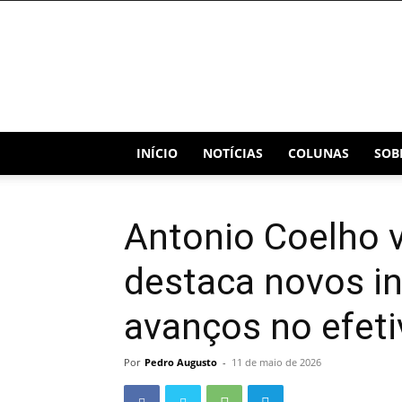
Blog
Capital
INÍCIO
NOTÍCIAS
COLUNAS
SOB
Antonio Coelho v
destaca novos i
avanços no efetiv
Por
Pedro Augusto
-
11 de maio de 2026