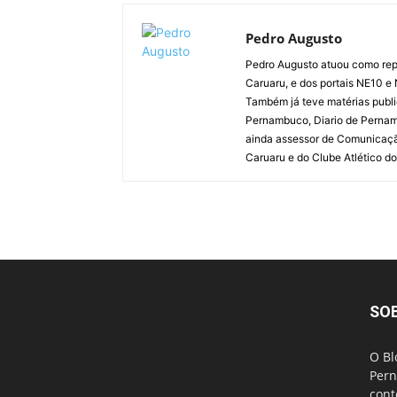
Pedro Augusto
Pedro Augusto atuou como rep
Caruaru, e dos portais NE10 e
Também já teve matérias publi
Pernambuco, Diario de Pernamb
ainda assessor de Comunicaçã
Caruaru e do Clube Atlético do
SO
O Bl
Pern
cont