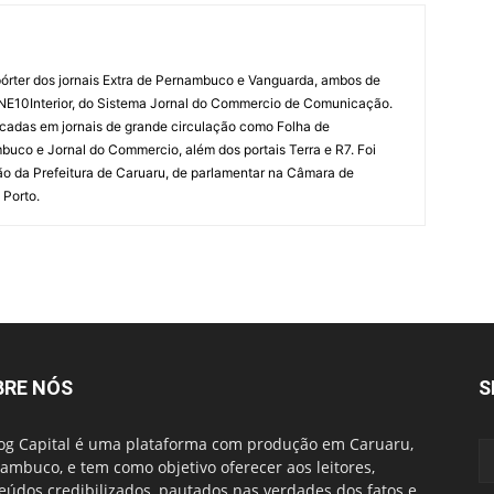
órter dos jornais Extra de Pernambuco e Vanguarda, ambos de
 NE10Interior, do Sistema Jornal do Commercio de Comunicação.
cadas em jornais de grande circulação como Folha de
uco e Jornal do Commercio, além dos portais Terra e R7. Foi
o da Prefeitura de Caruaru, de parlamentar na Câmara de
 Porto.
BRE NÓS
S
og Capital é uma plataforma com produção em Caruaru,
ambuco, e tem como objetivo oferecer aos leitores,
eúdos credibilizados, pautados nas verdades dos fatos e