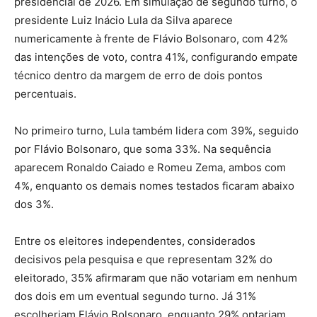
presidencial de 2026. Em simulação de segundo turno, o
presidente
Luiz Inácio Lula da Silva
aparece
numericamente à frente de
Flávio Bolsonaro
, com 42%
das intenções de voto, contra 41%, configurando empate
técnico dentro da margem de erro de dois pontos
percentuais.
No primeiro turno, Lula também lidera com 39%, seguido
por Flávio Bolsonaro, que soma 33%. Na sequência
aparecem
Ronaldo Caiado
e
Romeu Zema
, ambos com
4%, enquanto os demais nomes testados ficaram abaixo
dos 3%.
Entre os eleitores independentes, considerados
decisivos pela pesquisa e que representam 32% do
eleitorado, 35% afirmaram que não votariam em nenhum
dos dois em um eventual segundo turno. Já 31%
escolheriam Flávio Bolsonaro, enquanto 29% optariam