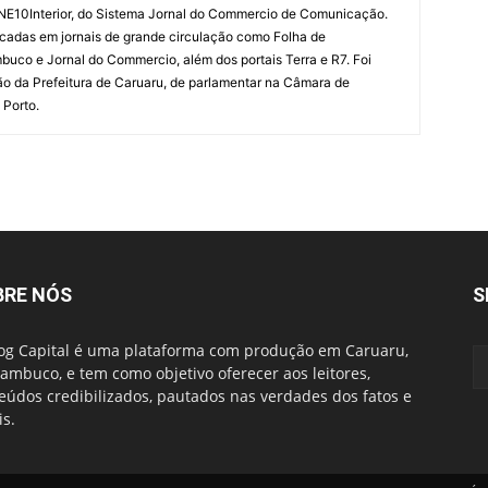
 NE10Interior, do Sistema Jornal do Commercio de Comunicação.
cadas em jornais de grande circulação como Folha de
uco e Jornal do Commercio, além dos portais Terra e R7. Foi
o da Prefeitura de Caruaru, de parlamentar na Câmara de
 Porto.
BRE NÓS
S
og Capital é uma plataforma com produção em Caruaru,
ambuco, e tem como objetivo oferecer aos leitores,
eúdos credibilizados, pautados nas verdades dos fatos e
is.