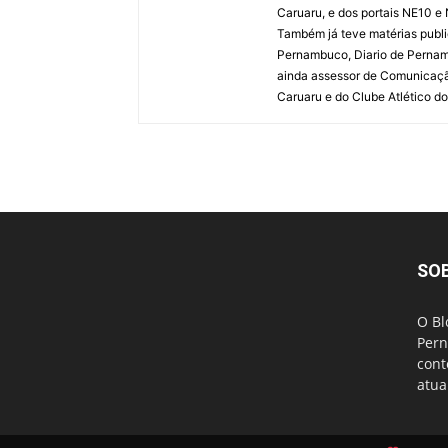
Caruaru, e dos portais NE10 e
Também já teve matérias publi
Pernambuco, Diario de Pernamb
ainda assessor de Comunicaçã
Caruaru e do Clube Atlético do
SO
O Bl
Pern
cont
atua