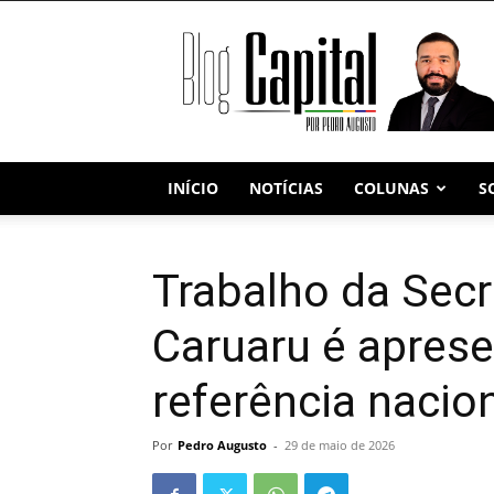
Blog
Capital
INÍCIO
NOTÍCIAS
COLUNAS
S
Trabalho da Secr
Caruaru é apres
referência nacion
Por
Pedro Augusto
-
29 de maio de 2026