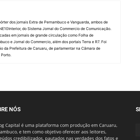
órter dos jornais Extra de Pernambuco e Vanguarda, ambos de
 NE10Interior, do Sistema Jornal do Commercio de Comunicação.
cadas em jornais de grande circulação como Folha de
uco e Jornal do Commercio, além dos portais Terra e R7. Foi
o da Prefeitura de Caruaru, de parlamentar na Câmara de
 Porto.
BRE NÓS
S
og Capital é uma plataforma com produção em Caruaru,
ambuco, e tem como objetivo oferecer aos leitores,
eúdos credibilizados, pautados nas verdades dos fatos e