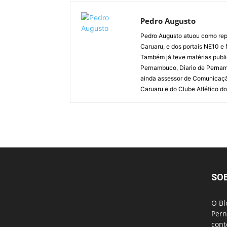
Pedro Augusto
Pedro Augusto atuou como rep
Caruaru, e dos portais NE10 e
Também já teve matérias publi
Pernambuco, Diario de Pernamb
ainda assessor de Comunicaçã
Caruaru e do Clube Atlético do
SO
O Bl
Pern
cont