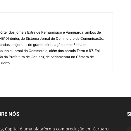
órter dos jornais Extra de Pernambuco e Vanguarda, ambos de
 NE10Interior, do Sistema Jornal do Commercio de Comunicação.
cadas em jornais de grande circulação como Folha de
uco e Jornal do Commercio, além dos portais Terra e R7. Foi
o da Prefeitura de Caruaru, de parlamentar na Câmara de
 Porto.
BRE NÓS
S
og Capital é uma plataforma com produção em Caruaru,