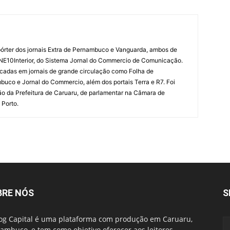
órter dos jornais Extra de Pernambuco e Vanguarda, ambos de
 NE10Interior, do Sistema Jornal do Commercio de Comunicação.
cadas em jornais de grande circulação como Folha de
uco e Jornal do Commercio, além dos portais Terra e R7. Foi
o da Prefeitura de Caruaru, de parlamentar na Câmara de
 Porto.
BRE NÓS
S
og Capital é uma plataforma com produção em Caruaru,
ambuco, e tem como objetivo oferecer aos leitores,